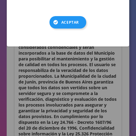
consignados en el presente formulario son
auténticos.
Términos y condiciones
ACEPTAR
Declaro conocer y aceptar lo establecido en la
presente Declaración Jurada. Los datos
personales que Ud. nos proporciona son
considerados confidenciales y serán
incorporados a la base de datos del Municipio
para posibilitar el mantenimiento y la gestión
de calidad en todos los procesos. El usuario se
responsabiliza de la veracidad de los datos
proporcionados. La Municipalidad de la ciudad
de Junín, provincia de Buenos Aires garantiza
que todos los datos son vertidos sobre un
servidor seguro y se compromete a la
verificación, diagnóstico y evaluación de todos
los procesos involucrados para asegurar y
garantizar la privacidad y seguridad de los
datos provistos. En cumplimiento por lo
dispuesto en la Ley 24.766 - Decreto 1607/96
del 20 de diciembre de 1996, Confidencialidad
sobre información y la Ley 25.326 Protección