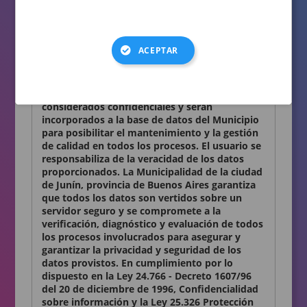
consignados en el presente formulario son
auténticos.
Términos y condiciones
ACEPTAR
Declaro conocer y aceptar lo establecido en la
presente Declaración Jurada. Los datos
personales que Ud. nos proporciona son
considerados confidenciales y serán
incorporados a la base de datos del Municipio
para posibilitar el mantenimiento y la gestión
de calidad en todos los procesos. El usuario se
responsabiliza de la veracidad de los datos
proporcionados. La Municipalidad de la ciudad
de Junín, provincia de Buenos Aires garantiza
que todos los datos son vertidos sobre un
servidor seguro y se compromete a la
verificación, diagnóstico y evaluación de todos
los procesos involucrados para asegurar y
garantizar la privacidad y seguridad de los
datos provistos. En cumplimiento por lo
dispuesto en la Ley 24.766 - Decreto 1607/96
del 20 de diciembre de 1996, Confidencialidad
sobre información y la Ley 25.326 Protección