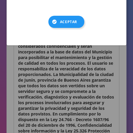
consignados en el presente formulario son
auténticos.
Términos y condiciones
ACEPTAR
Declaro conocer y aceptar lo establecido en la
presente Declaración Jurada. Los datos
personales que Ud. nos proporciona son
considerados confidenciales y serán
incorporados a la base de datos del Municipio
para posibilitar el mantenimiento y la gestión
de calidad en todos los procesos. El usuario se
responsabiliza de la veracidad de los datos
proporcionados. La Municipalidad de la ciudad
de Junín, provincia de Buenos Aires garantiza
que todos los datos son vertidos sobre un
servidor seguro y se compromete a la
verificación, diagnóstico y evaluación de todos
los procesos involucrados para asegurar y
garantizar la privacidad y seguridad de los
datos provistos. En cumplimiento por lo
dispuesto en la Ley 24.766 - Decreto 1607/96
del 20 de diciembre de 1996, Confidencialidad
sobre información y la Ley 25.326 Protección