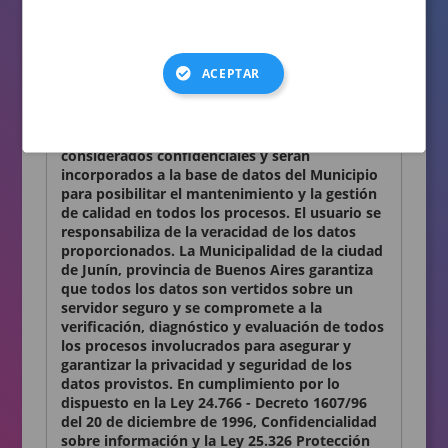
consignados en el presente formulario son
auténticos.
Términos y condiciones
ACEPTAR
Declaro conocer y aceptar lo establecido en la
presente Declaración Jurada. Los datos
personales que Ud. nos proporciona son
considerados confidenciales y serán
incorporados a la base de datos del Municipio
para posibilitar el mantenimiento y la gestión
de calidad en todos los procesos. El usuario se
responsabiliza de la veracidad de los datos
proporcionados. La Municipalidad de la ciudad
de Junín, provincia de Buenos Aires garantiza
que todos los datos son vertidos sobre un
servidor seguro y se compromete a la
verificación, diagnóstico y evaluación de todos
los procesos involucrados para asegurar y
garantizar la privacidad y seguridad de los
datos provistos. En cumplimiento por lo
dispuesto en la Ley 24.766 - Decreto 1607/96
del 20 de diciembre de 1996, Confidencialidad
sobre información y la Ley 25.326 Protección