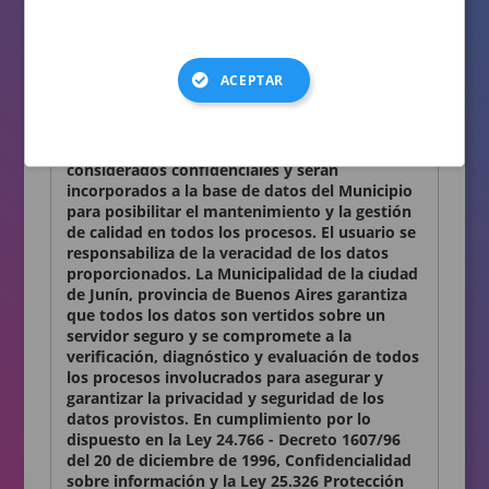
consignados en el presente formulario son
auténticos.
Términos y condiciones
ACEPTAR
Declaro conocer y aceptar lo establecido en la
presente Declaración Jurada. Los datos
personales que Ud. nos proporciona son
considerados confidenciales y serán
incorporados a la base de datos del Municipio
para posibilitar el mantenimiento y la gestión
de calidad en todos los procesos. El usuario se
responsabiliza de la veracidad de los datos
proporcionados. La Municipalidad de la ciudad
de Junín, provincia de Buenos Aires garantiza
que todos los datos son vertidos sobre un
servidor seguro y se compromete a la
verificación, diagnóstico y evaluación de todos
los procesos involucrados para asegurar y
garantizar la privacidad y seguridad de los
datos provistos. En cumplimiento por lo
dispuesto en la Ley 24.766 - Decreto 1607/96
del 20 de diciembre de 1996, Confidencialidad
sobre información y la Ley 25.326 Protección