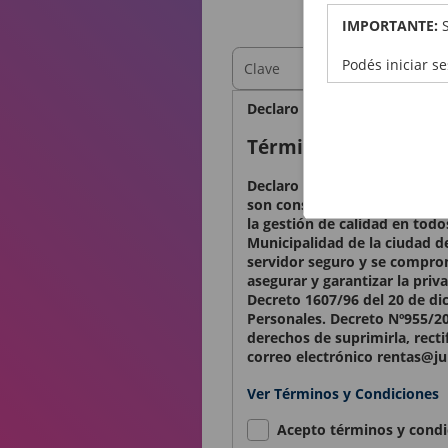
OBTEN
IMPORTANTE:
Podés iniciar s
Declaro bajo juramento que l
Términos y condicio
Declaro conocer y aceptar lo
son considerados confidencia
la gestión de calidad en todo
Municipalidad de la ciudad d
servidor seguro y se comprom
asegurar y garantizar la priv
Decreto 1607/96 del 20 de di
Personales. Decreto Nº955/20
derechos de suprimirla, recti
correo electrónico rentas@ju
Ver Términos y Condiciones
Acepto términos y condi