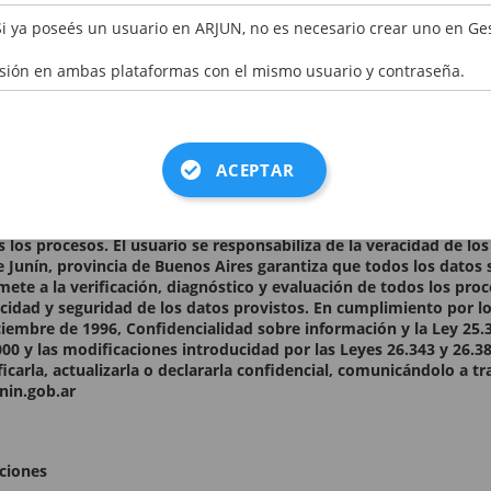
ER CÓDIGO
Si ya poseés un usuario en ARJUN, no es necesario crear uno en Ge
esión en ambas plataformas con el mismo usuario y contraseña.
os datos consignados en el presente formulario son auténticos.
nes
ACEPTAR
 establecido en la presente Declaración Jurada. Los datos person
les y serán incorporados a la base de datos del Municipio para p
s los procesos. El usuario se responsabiliza de la veracidad de l
e Junín, provincia de Buenos Aires garantiza que todos los datos 
ete a la verificación, diagnóstico y evaluación de todos los pro
acidad y seguridad de los datos provistos. En cumplimiento por lo
ciembre de 1996, Confidencialidad sobre información y la Ley 25.
00 y las modificaciones introducidad por las Leyes 26.343 y 26.38
ficarla, actualizarla o declararla confidencial, comunicándolo a t
nin.gob.ar
ciones