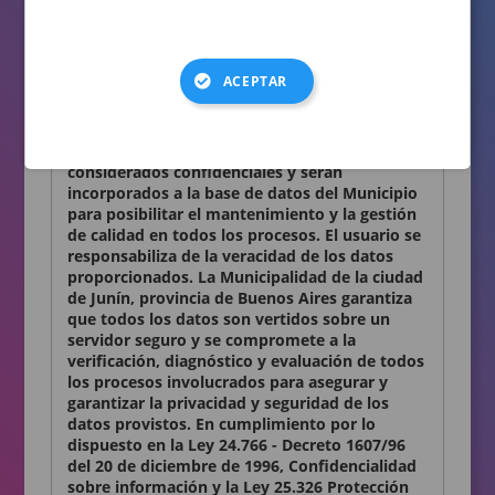
consignados en el presente formulario son
auténticos.
Términos y condiciones
ACEPTAR
Declaro conocer y aceptar lo establecido en la
presente Declaración Jurada. Los datos
personales que Ud. nos proporciona son
considerados confidenciales y serán
incorporados a la base de datos del Municipio
para posibilitar el mantenimiento y la gestión
de calidad en todos los procesos. El usuario se
responsabiliza de la veracidad de los datos
proporcionados. La Municipalidad de la ciudad
de Junín, provincia de Buenos Aires garantiza
que todos los datos son vertidos sobre un
servidor seguro y se compromete a la
verificación, diagnóstico y evaluación de todos
los procesos involucrados para asegurar y
garantizar la privacidad y seguridad de los
datos provistos. En cumplimiento por lo
dispuesto en la Ley 24.766 - Decreto 1607/96
del 20 de diciembre de 1996, Confidencialidad
sobre información y la Ley 25.326 Protección