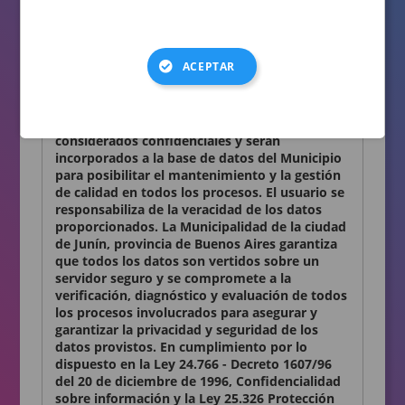
consignados en el presente formulario son
auténticos.
Términos y condiciones
ACEPTAR
Declaro conocer y aceptar lo establecido en la
presente Declaración Jurada. Los datos
personales que Ud. nos proporciona son
considerados confidenciales y serán
incorporados a la base de datos del Municipio
para posibilitar el mantenimiento y la gestión
de calidad en todos los procesos. El usuario se
responsabiliza de la veracidad de los datos
proporcionados. La Municipalidad de la ciudad
de Junín, provincia de Buenos Aires garantiza
que todos los datos son vertidos sobre un
servidor seguro y se compromete a la
verificación, diagnóstico y evaluación de todos
los procesos involucrados para asegurar y
garantizar la privacidad y seguridad de los
datos provistos. En cumplimiento por lo
dispuesto en la Ley 24.766 - Decreto 1607/96
del 20 de diciembre de 1996, Confidencialidad
sobre información y la Ley 25.326 Protección