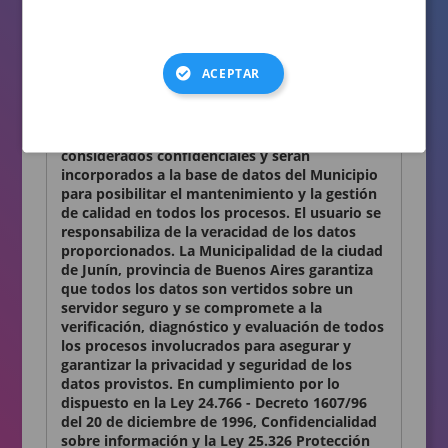
consignados en el presente formulario son
auténticos.
Términos y condiciones
ACEPTAR
Declaro conocer y aceptar lo establecido en la
presente Declaración Jurada. Los datos
personales que Ud. nos proporciona son
considerados confidenciales y serán
incorporados a la base de datos del Municipio
para posibilitar el mantenimiento y la gestión
de calidad en todos los procesos. El usuario se
responsabiliza de la veracidad de los datos
proporcionados. La Municipalidad de la ciudad
de Junín, provincia de Buenos Aires garantiza
que todos los datos son vertidos sobre un
servidor seguro y se compromete a la
verificación, diagnóstico y evaluación de todos
los procesos involucrados para asegurar y
garantizar la privacidad y seguridad de los
datos provistos. En cumplimiento por lo
dispuesto en la Ley 24.766 - Decreto 1607/96
del 20 de diciembre de 1996, Confidencialidad
sobre información y la Ley 25.326 Protección