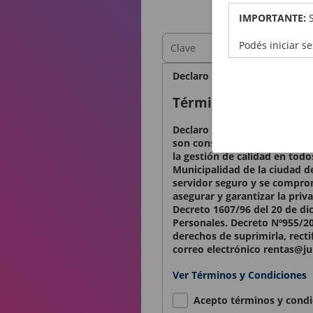
OBTEN
IMPORTANTE:
Podés iniciar s
Declaro bajo juramento que l
Términos y condicio
Declaro conocer y aceptar lo
son considerados confidencia
la gestión de calidad en todo
Municipalidad de la ciudad d
servidor seguro y se comprom
asegurar y garantizar la priv
Decreto 1607/96 del 20 de di
Personales. Decreto Nº955/20
derechos de suprimirla, recti
correo electrónico rentas@ju
Ver Términos y Condiciones
Acepto términos y condi