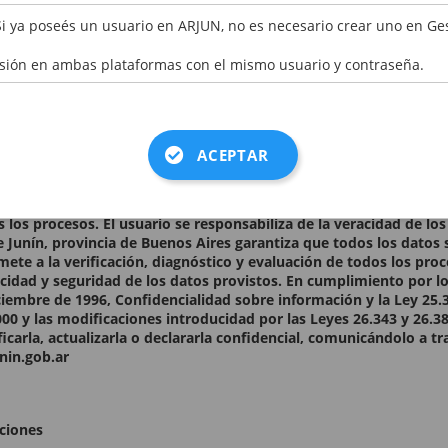
ER CÓDIGO
Si ya poseés un usuario en ARJUN, no es necesario crear uno en Ge
esión en ambas plataformas con el mismo usuario y contraseña.
os datos consignados en el presente formulario son auténticos.
nes
ACEPTAR
 establecido en la presente Declaración Jurada. Los datos person
les y serán incorporados a la base de datos del Municipio para p
s los procesos. El usuario se responsabiliza de la veracidad de l
e Junín, provincia de Buenos Aires garantiza que todos los datos 
ete a la verificación, diagnóstico y evaluación de todos los pro
acidad y seguridad de los datos provistos. En cumplimiento por lo
ciembre de 1996, Confidencialidad sobre información y la Ley 25.
00 y las modificaciones introducidad por las Leyes 26.343 y 26.38
ficarla, actualizarla o declararla confidencial, comunicándolo a t
nin.gob.ar
ciones