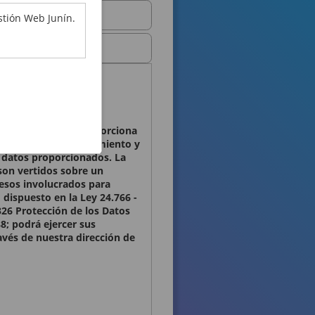
stión Web Junín.
ales que Ud. nos proporciona
osibilitar el mantenimiento y
os datos proporcionados. La
son vertidos sobre un
cesos involucrados para
 dispuesto en la Ley 24.766 -
326 Protección de los Datos
8; podrá ejercer sus
ravés de nuestra dirección de