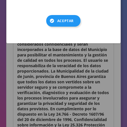
consignados en el presente formulario son
auténticos.
Términos y condiciones
ACEPTAR
Declaro conocer y aceptar lo establecido en la
presente Declaración Jurada. Los datos
personales que Ud. nos proporciona son
considerados confidenciales y serán
incorporados a la base de datos del Municipio
para posibilitar el mantenimiento y la gestión
de calidad en todos los procesos. El usuario se
responsabiliza de la veracidad de los datos
proporcionados. La Municipalidad de la ciudad
de Junín, provincia de Buenos Aires garantiza
que todos los datos son vertidos sobre un
servidor seguro y se compromete a la
verificación, diagnóstico y evaluación de todos
los procesos involucrados para asegurar y
garantizar la privacidad y seguridad de los
datos provistos. En cumplimiento por lo
dispuesto en la Ley 24.766 - Decreto 1607/96
del 20 de diciembre de 1996, Confidencialidad
sobre información y la Ley 25.326 Protección