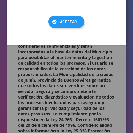
consignados en el presente formulario son
auténticos.
Términos y condiciones
ACEPTAR
Declaro conocer y aceptar lo establecido en la
presente Declaración Jurada. Los datos
personales que Ud. nos proporciona son
considerados confidenciales y serán
incorporados a la base de datos del Municipio
para posibilitar el mantenimiento y la gestión
de calidad en todos los procesos. El usuario se
responsabiliza de la veracidad de los datos
proporcionados. La Municipalidad de la ciudad
de Junín, provincia de Buenos Aires garantiza
que todos los datos son vertidos sobre un
servidor seguro y se compromete a la
verificación, diagnóstico y evaluación de todos
los procesos involucrados para asegurar y
garantizar la privacidad y seguridad de los
datos provistos. En cumplimiento por lo
dispuesto en la Ley 24.766 - Decreto 1607/96
del 20 de diciembre de 1996, Confidencialidad
sobre información y la Ley 25.326 Protección