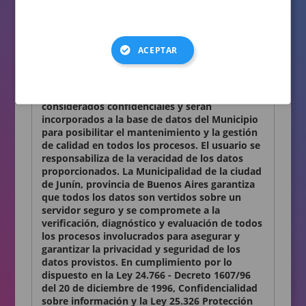
consignados en el presente formulario son
auténticos.
Términos y condiciones
ACEPTAR
Declaro conocer y aceptar lo establecido en la
presente Declaración Jurada. Los datos
personales que Ud. nos proporciona son
considerados confidenciales y serán
incorporados a la base de datos del Municipio
para posibilitar el mantenimiento y la gestión
de calidad en todos los procesos. El usuario se
responsabiliza de la veracidad de los datos
proporcionados. La Municipalidad de la ciudad
de Junín, provincia de Buenos Aires garantiza
que todos los datos son vertidos sobre un
servidor seguro y se compromete a la
verificación, diagnóstico y evaluación de todos
los procesos involucrados para asegurar y
garantizar la privacidad y seguridad de los
datos provistos. En cumplimiento por lo
dispuesto en la Ley 24.766 - Decreto 1607/96
del 20 de diciembre de 1996, Confidencialidad
sobre información y la Ley 25.326 Protección