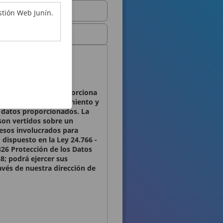
stión Web Junín.
ales que Ud. nos proporciona
osibilitar el mantenimiento y
os datos proporcionados. La
son vertidos sobre un
cesos involucrados para
 dispuesto en la Ley 24.766 -
326 Protección de los Datos
8; podrá ejercer sus
ravés de nuestra dirección de