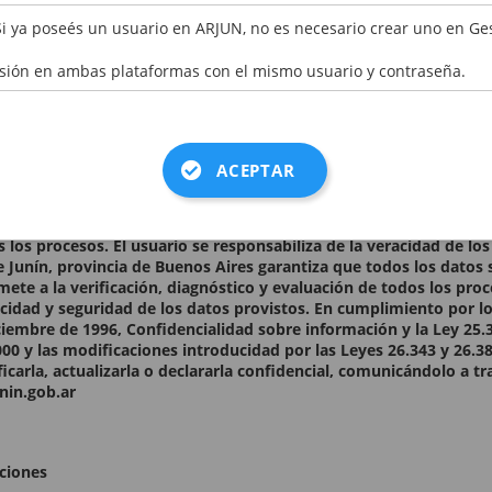
ER CÓDIGO
Si ya poseés un usuario en ARJUN, no es necesario crear uno en Ge
esión en ambas plataformas con el mismo usuario y contraseña.
os datos consignados en el presente formulario son auténticos.
nes
ACEPTAR
 establecido en la presente Declaración Jurada. Los datos person
les y serán incorporados a la base de datos del Municipio para p
s los procesos. El usuario se responsabiliza de la veracidad de l
e Junín, provincia de Buenos Aires garantiza que todos los datos 
ete a la verificación, diagnóstico y evaluación de todos los pro
acidad y seguridad de los datos provistos. En cumplimiento por lo
ciembre de 1996, Confidencialidad sobre información y la Ley 25.
00 y las modificaciones introducidad por las Leyes 26.343 y 26.38
ficarla, actualizarla o declararla confidencial, comunicándolo a t
nin.gob.ar
ciones