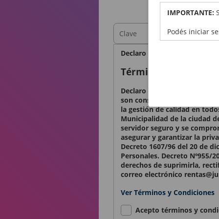
OBTEN
IMPORTANTE:
Podés iniciar s
Declaro bajo juramento que l
Términos y condicio
Declaro conocer y aceptar lo
son considerados confidencia
la gestión de calidad en todo
Municipalidad de la ciudad d
servidor seguro y se comprom
asegurar y garantizar la priv
Decreto 1607/96 del 20 de di
Personales. Decreto Nº955/20
derechos de suprimirla, recti
correo electrónico rentas@ju
Ver Términos y Condiciones
Acepto términos y condi