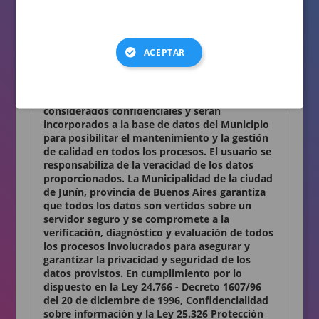
consignados en el presente formulario son
auténticos.
Términos y condiciones
ACEPTAR
Declaro conocer y aceptar lo establecido en la
presente Declaración Jurada. Los datos
personales que Ud. nos proporciona son
considerados confidenciales y serán
incorporados a la base de datos del Municipio
para posibilitar el mantenimiento y la gestión
de calidad en todos los procesos. El usuario se
responsabiliza de la veracidad de los datos
proporcionados. La Municipalidad de la ciudad
de Junín, provincia de Buenos Aires garantiza
que todos los datos son vertidos sobre un
servidor seguro y se compromete a la
verificación, diagnóstico y evaluación de todos
los procesos involucrados para asegurar y
garantizar la privacidad y seguridad de los
datos provistos. En cumplimiento por lo
dispuesto en la Ley 24.766 - Decreto 1607/96
del 20 de diciembre de 1996, Confidencialidad
sobre información y la Ley 25.326 Protección