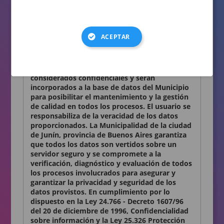
consignados en el presente formulario son
auténticos.
Términos y condiciones
ACEPTAR
Declaro conocer y aceptar lo establecido en la
presente Declaración Jurada. Los datos
personales que Ud. nos proporciona son
considerados confidenciales y serán
incorporados a la base de datos del Municipio
para posibilitar el mantenimiento y la gestión
de calidad en todos los procesos. El usuario se
responsabiliza de la veracidad de los datos
proporcionados. La Municipalidad de la ciudad
de Junín, provincia de Buenos Aires garantiza
que todos los datos son vertidos sobre un
servidor seguro y se compromete a la
verificación, diagnóstico y evaluación de todos
los procesos involucrados para asegurar y
garantizar la privacidad y seguridad de los
datos provistos. En cumplimiento por lo
dispuesto en la Ley 24.766 - Decreto 1607/96
del 20 de diciembre de 1996, Confidencialidad
sobre información y la Ley 25.326 Protección