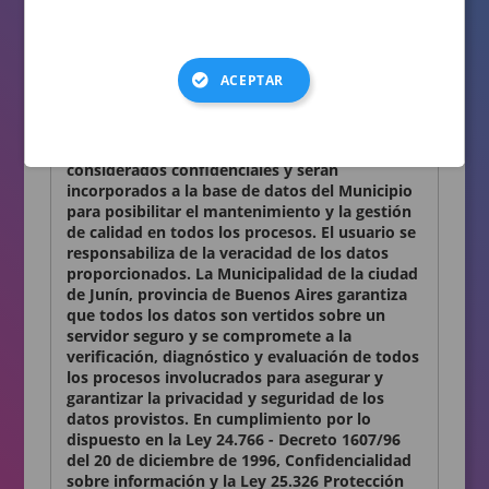
consignados en el presente formulario son
auténticos.
Términos y condiciones
ACEPTAR
Declaro conocer y aceptar lo establecido en la
presente Declaración Jurada. Los datos
personales que Ud. nos proporciona son
considerados confidenciales y serán
incorporados a la base de datos del Municipio
para posibilitar el mantenimiento y la gestión
de calidad en todos los procesos. El usuario se
responsabiliza de la veracidad de los datos
proporcionados. La Municipalidad de la ciudad
de Junín, provincia de Buenos Aires garantiza
que todos los datos son vertidos sobre un
servidor seguro y se compromete a la
verificación, diagnóstico y evaluación de todos
los procesos involucrados para asegurar y
garantizar la privacidad y seguridad de los
datos provistos. En cumplimiento por lo
dispuesto en la Ley 24.766 - Decreto 1607/96
del 20 de diciembre de 1996, Confidencialidad
sobre información y la Ley 25.326 Protección