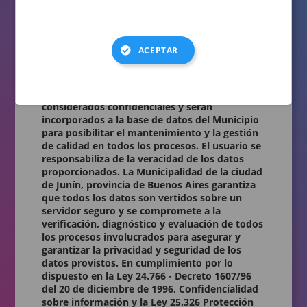
consignados en el presente formulario son
auténticos.
Términos y condiciones
ACEPTAR
Declaro conocer y aceptar lo establecido en la
presente Declaración Jurada. Los datos
personales que Ud. nos proporciona son
considerados confidenciales y serán
incorporados a la base de datos del Municipio
para posibilitar el mantenimiento y la gestión
de calidad en todos los procesos. El usuario se
responsabiliza de la veracidad de los datos
proporcionados. La Municipalidad de la ciudad
de Junín, provincia de Buenos Aires garantiza
que todos los datos son vertidos sobre un
servidor seguro y se compromete a la
verificación, diagnóstico y evaluación de todos
los procesos involucrados para asegurar y
garantizar la privacidad y seguridad de los
datos provistos. En cumplimiento por lo
dispuesto en la Ley 24.766 - Decreto 1607/96
del 20 de diciembre de 1996, Confidencialidad
sobre información y la Ley 25.326 Protección