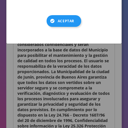
consignados en el presente formulario son
auténticos.
Términos y condiciones
ACEPTAR
Declaro conocer y aceptar lo establecido en la
presente Declaración Jurada. Los datos
personales que Ud. nos proporciona son
considerados confidenciales y serán
incorporados a la base de datos del Municipio
para posibilitar el mantenimiento y la gestión
de calidad en todos los procesos. El usuario se
responsabiliza de la veracidad de los datos
proporcionados. La Municipalidad de la ciudad
de Junín, provincia de Buenos Aires garantiza
que todos los datos son vertidos sobre un
servidor seguro y se compromete a la
verificación, diagnóstico y evaluación de todos
los procesos involucrados para asegurar y
garantizar la privacidad y seguridad de los
datos provistos. En cumplimiento por lo
dispuesto en la Ley 24.766 - Decreto 1607/96
del 20 de diciembre de 1996, Confidencialidad
sobre información y la Ley 25.326 Protección