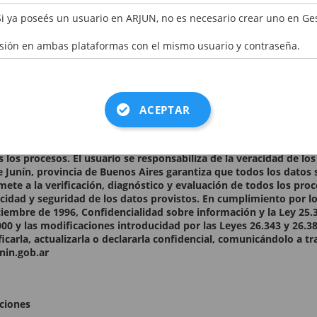
ER CÓDIGO
Si ya poseés un usuario en ARJUN, no es necesario crear uno en Ge
esión en ambas plataformas con el mismo usuario y contraseña.
os datos consignados en el presente formulario son auténticos.
nes
ACEPTAR
 establecido en la presente Declaración Jurada. Los datos person
les y serán incorporados a la base de datos del Municipio para p
s los procesos. El usuario se responsabiliza de la veracidad de l
e Junín, provincia de Buenos Aires garantiza que todos los datos 
ete a la verificación, diagnóstico y evaluación de todos los pro
acidad y seguridad de los datos provistos. En cumplimiento por lo
ciembre de 1996, Confidencialidad sobre información y la Ley 25.
00 y las modificaciones introducidad por las Leyes 26.343 y 26.38
ficarla, actualizarla o declararla confidencial, comunicándolo a t
nin.gob.ar
ciones