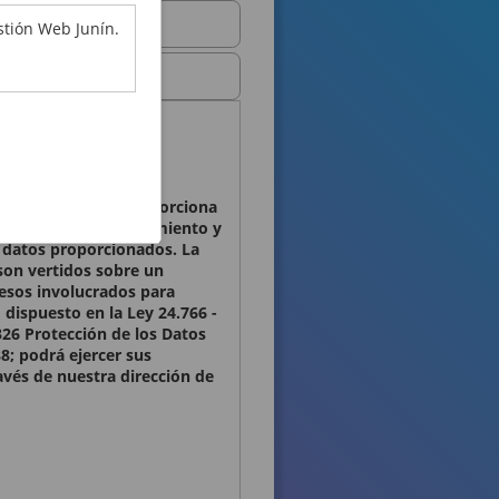
stión Web Junín.
ales que Ud. nos proporciona
osibilitar el mantenimiento y
os datos proporcionados. La
son vertidos sobre un
cesos involucrados para
 dispuesto en la Ley 24.766 -
326 Protección de los Datos
8; podrá ejercer sus
ravés de nuestra dirección de