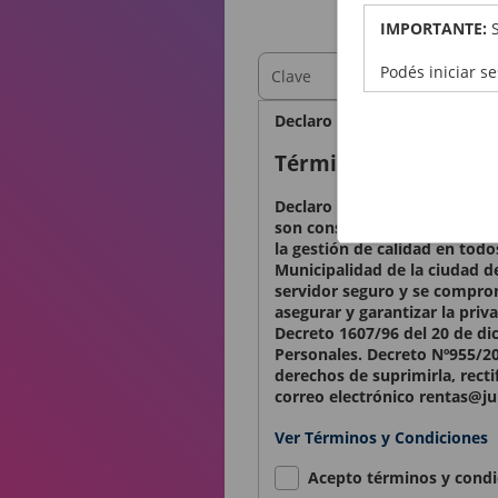
OBTEN
IMPORTANTE:
Podés iniciar s
Declaro bajo juramento que l
Términos y condicio
Declaro conocer y aceptar lo
son considerados confidencia
la gestión de calidad en todo
Municipalidad de la ciudad d
servidor seguro y se comprom
asegurar y garantizar la priv
Decreto 1607/96 del 20 de di
Personales. Decreto Nº955/20
derechos de suprimirla, recti
correo electrónico rentas@ju
Ver Términos y Condiciones
Acepto términos y condi