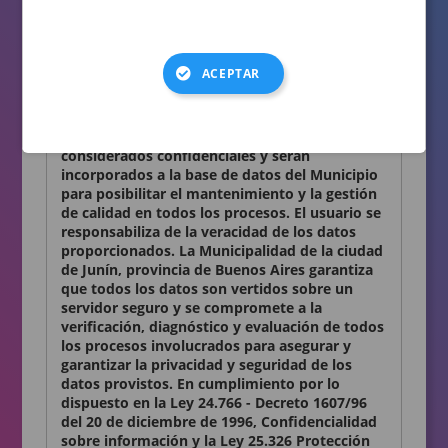
consignados en el presente formulario son
auténticos.
Términos y condiciones
ACEPTAR
Declaro conocer y aceptar lo establecido en la
presente Declaración Jurada. Los datos
personales que Ud. nos proporciona son
considerados confidenciales y serán
incorporados a la base de datos del Municipio
para posibilitar el mantenimiento y la gestión
de calidad en todos los procesos. El usuario se
responsabiliza de la veracidad de los datos
proporcionados. La Municipalidad de la ciudad
de Junín, provincia de Buenos Aires garantiza
que todos los datos son vertidos sobre un
servidor seguro y se compromete a la
verificación, diagnóstico y evaluación de todos
los procesos involucrados para asegurar y
garantizar la privacidad y seguridad de los
datos provistos. En cumplimiento por lo
dispuesto en la Ley 24.766 - Decreto 1607/96
del 20 de diciembre de 1996, Confidencialidad
sobre información y la Ley 25.326 Protección