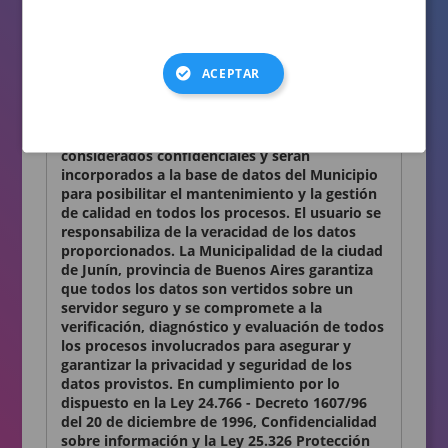
consignados en el presente formulario son
auténticos.
Términos y condiciones
ACEPTAR
Declaro conocer y aceptar lo establecido en la
presente Declaración Jurada. Los datos
personales que Ud. nos proporciona son
considerados confidenciales y serán
incorporados a la base de datos del Municipio
para posibilitar el mantenimiento y la gestión
de calidad en todos los procesos. El usuario se
responsabiliza de la veracidad de los datos
proporcionados. La Municipalidad de la ciudad
de Junín, provincia de Buenos Aires garantiza
que todos los datos son vertidos sobre un
servidor seguro y se compromete a la
verificación, diagnóstico y evaluación de todos
los procesos involucrados para asegurar y
garantizar la privacidad y seguridad de los
datos provistos. En cumplimiento por lo
dispuesto en la Ley 24.766 - Decreto 1607/96
del 20 de diciembre de 1996, Confidencialidad
sobre información y la Ley 25.326 Protección