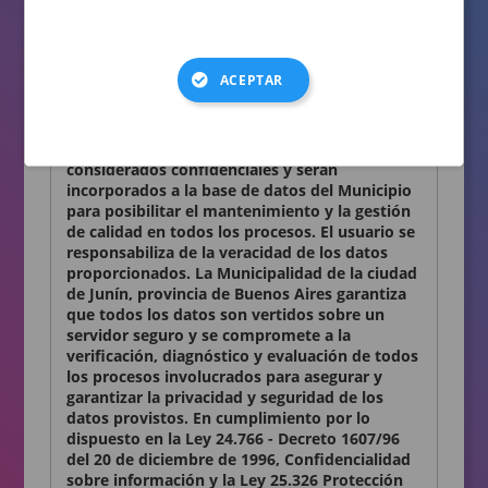
consignados en el presente formulario son
auténticos.
Términos y condiciones
ACEPTAR
Declaro conocer y aceptar lo establecido en la
presente Declaración Jurada. Los datos
personales que Ud. nos proporciona son
considerados confidenciales y serán
incorporados a la base de datos del Municipio
para posibilitar el mantenimiento y la gestión
de calidad en todos los procesos. El usuario se
responsabiliza de la veracidad de los datos
proporcionados. La Municipalidad de la ciudad
de Junín, provincia de Buenos Aires garantiza
que todos los datos son vertidos sobre un
servidor seguro y se compromete a la
verificación, diagnóstico y evaluación de todos
los procesos involucrados para asegurar y
garantizar la privacidad y seguridad de los
datos provistos. En cumplimiento por lo
dispuesto en la Ley 24.766 - Decreto 1607/96
del 20 de diciembre de 1996, Confidencialidad
sobre información y la Ley 25.326 Protección