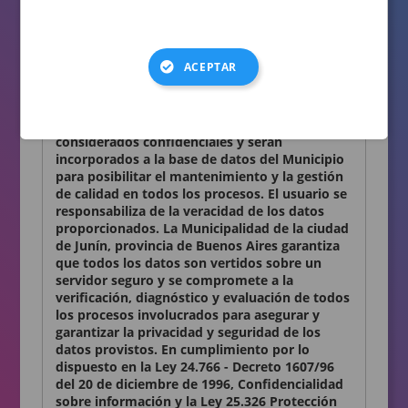
consignados en el presente formulario son
auténticos.
Términos y condiciones
ACEPTAR
Declaro conocer y aceptar lo establecido en la
presente Declaración Jurada. Los datos
personales que Ud. nos proporciona son
considerados confidenciales y serán
incorporados a la base de datos del Municipio
para posibilitar el mantenimiento y la gestión
de calidad en todos los procesos. El usuario se
responsabiliza de la veracidad de los datos
proporcionados. La Municipalidad de la ciudad
de Junín, provincia de Buenos Aires garantiza
que todos los datos son vertidos sobre un
servidor seguro y se compromete a la
verificación, diagnóstico y evaluación de todos
los procesos involucrados para asegurar y
garantizar la privacidad y seguridad de los
datos provistos. En cumplimiento por lo
dispuesto en la Ley 24.766 - Decreto 1607/96
del 20 de diciembre de 1996, Confidencialidad
sobre información y la Ley 25.326 Protección