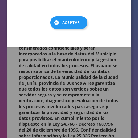
consignados en el presente formulario son
auténticos.
Términos y condiciones
ACEPTAR
Declaro conocer y aceptar lo establecido en la
presente Declaración Jurada. Los datos
personales que Ud. nos proporciona son
considerados confidenciales y serán
incorporados a la base de datos del Municipio
para posibilitar el mantenimiento y la gestión
de calidad en todos los procesos. El usuario se
responsabiliza de la veracidad de los datos
proporcionados. La Municipalidad de la ciudad
de Junín, provincia de Buenos Aires garantiza
que todos los datos son vertidos sobre un
servidor seguro y se compromete a la
verificación, diagnóstico y evaluación de todos
los procesos involucrados para asegurar y
garantizar la privacidad y seguridad de los
datos provistos. En cumplimiento por lo
dispuesto en la Ley 24.766 - Decreto 1607/96
del 20 de diciembre de 1996, Confidencialidad
sobre información y la Ley 25.326 Protección