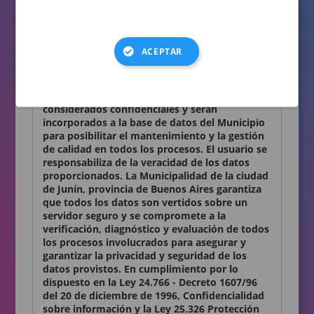
consignados en el presente formulario son
auténticos.
Términos y condiciones
ACEPTAR
Declaro conocer y aceptar lo establecido en la
presente Declaración Jurada. Los datos
personales que Ud. nos proporciona son
considerados confidenciales y serán
incorporados a la base de datos del Municipio
para posibilitar el mantenimiento y la gestión
de calidad en todos los procesos. El usuario se
responsabiliza de la veracidad de los datos
proporcionados. La Municipalidad de la ciudad
de Junín, provincia de Buenos Aires garantiza
que todos los datos son vertidos sobre un
servidor seguro y se compromete a la
verificación, diagnóstico y evaluación de todos
los procesos involucrados para asegurar y
garantizar la privacidad y seguridad de los
datos provistos. En cumplimiento por lo
dispuesto en la Ley 24.766 - Decreto 1607/96
del 20 de diciembre de 1996, Confidencialidad
sobre información y la Ley 25.326 Protección